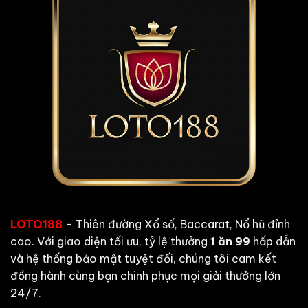
LOTO188
– Thiên đường Xổ số, Baccarat, Nổ hũ đỉnh
cao. Với giao diện tối ưu, tỷ lệ thưởng
1 ăn 99
hấp dẫn
và hệ thống bảo mật tuyệt đối, chúng tôi cam kết
đồng hành cùng bạn chinh phục mọi giải thưởng lớn
24/7.