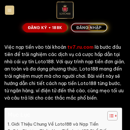
Chuyển
đến
nội
dung
ĐĂNG KÝ + 188K
ĐĂNG NHẬP
Việc nạp tiền vào tài khoản
tv7.ru.com
là bước đầu
tiên để trải nghiệm các dịch vụ cá cược hấp dẫn tại
nhà cái uy tín Loto188. Với quy trình nạp tiền đơn giản,
an toàn và đa dạng phương thức, Loto188 mang đến
trải nghiệm mượt mà cho người chơi. Bài viết này sẽ
hướng dẫn chi tiết cách nạp tiền Loto188 từng bước,
từ ngân hàng, ví điện tử đến thẻ cào, cùng mẹo tối ưu
và câu trả lời cho các thắc mắc phổ biến.
Mục Lục
Giới Thiệu Chung Về Loto188 và Nạp Tiền