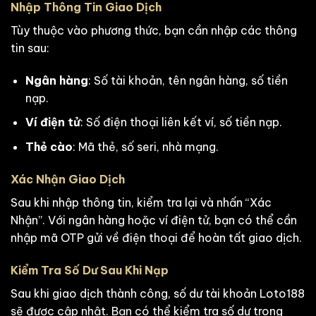
Nhập Thông Tin Giao Dịch
Tùy thuộc vào phương thức, bạn cần nhập các thông
tin sau:
Ngân hàng
: Số tài khoản, tên ngân hàng, số tiền
nạp.
Ví điện tử
: Số điện thoại liên kết ví, số tiền nạp.
Thẻ cào
: Mã thẻ, số seri, nhà mạng.
Xác Nhận Giao Dịch
Sau khi nhập thông tin, kiểm tra lại và nhấn “Xác
Nhận”. Với ngân hàng hoặc ví điện tử, bạn có thể cần
nhập mã OTP gửi về điện thoại để hoàn tất giao dịch.
Kiểm Tra Số Dư Sau Khi Nạp
Sau khi giao dịch thành công, số dư tài khoản Loto188
sẽ được cập nhật. Bạn có thể kiểm tra số dư trong