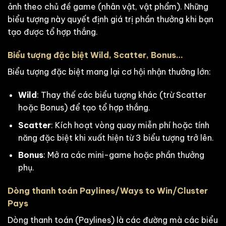
ảnh theo chủ đề game (nhân vật, vật phẩm). Những
biểu tượng này quyết định giá trị phần thưởng khi bạn
tạo được tổ hợp thắng.
Biểu tượng đặc biệt Wild, Scatter, Bonus…
Biểu tượng đặc biệt mang lại cơ hội nhận thưởng lớn:
Wild
: Thay thế các biểu tượng khác (trừ Scatter
hoặc Bonus) để tạo tổ hợp thắng.
Scatter
: Kích hoạt vòng quay miễn phí hoặc tính
năng đặc biệt khi xuất hiện từ 3 biểu tượng trở lên.
Bonus
: Mở ra các mini-game hoặc phần thưởng
phụ.
Dòng thanh toán Paylines/Ways to Win/Cluster
Pays
Dòng thanh toán (Paylines) là các đường mà các biểu