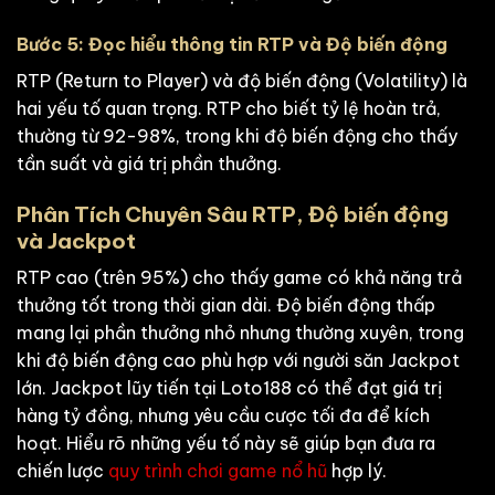
Bước 5: Đọc hiểu thông tin RTP và Độ biến động
RTP (Return to Player) và độ biến động (Volatility) là
hai yếu tố quan trọng. RTP cho biết tỷ lệ hoàn trả,
thường từ 92-98%, trong khi độ biến động cho thấy
tần suất và giá trị phần thưởng.
Phân Tích Chuyên Sâu RTP, Độ biến động
và Jackpot
RTP cao (trên 95%) cho thấy game có khả năng trả
thưởng tốt trong thời gian dài. Độ biến động thấp
mang lại phần thưởng nhỏ nhưng thường xuyên, trong
khi độ biến động cao phù hợp với người săn Jackpot
lớn. Jackpot lũy tiến tại Loto188 có thể đạt giá trị
hàng tỷ đồng, nhưng yêu cầu cược tối đa để kích
hoạt. Hiểu rõ những yếu tố này sẽ giúp bạn đưa ra
chiến lược
quy trình chơi game nổ hũ
hợp lý.