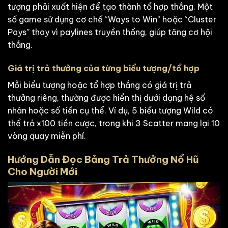
tượng phải xuất hiện để tạo thành tổ hợp thắng. Một
số game sử dụng cơ chế “Ways to Win” hoặc “Cluster
Pays” thay vì paylines truyền thống, giúp tăng cơ hội
thắng.
Giá trị trả thưởng của từng biểu tượng/tổ hợp
Mỗi biểu tượng hoặc tổ hợp thắng có giá trị trả
thưởng riêng, thường được hiển thị dưới dạng hệ số
nhân hoặc số tiền cụ thể. Ví dụ, 5 biểu tượng Wild có
thể trả x100 tiền cược, trong khi 3 Scatter mang lại 10
vòng quay miễn phí.
Hướng Dẫn Đọc Bảng Trả Thưởng Nổ Hũ
Cho Người Mới