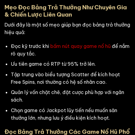
Mẹo Đọc Bảng Trả Thưởng Như Chuyên Gia
& Chiến Lược Liên Quan
Dưới đây là một số mẹo giúp bạn đọc bảng trả thưởng
hiệu quả:
Đọc kỹ trước khi
bấm nút quay game nổ hũ
để nắm
rõ quy tắc.
Ưu tiên game có RTP từ 95% trở lên.
Tập trung vào biểu tượng Scatter để kích hoạt
Free Spins, nơi thường có hệ số nhân cao.
Quản lý vốn chặt chẽ, đặt cược phù hợp với ngân
sách.
Chọn game có Jackpot lũy tiến nếu muốn săn
thưởng lớn, nhưng lưu ý điều kiện kích hoạt.
Đọc Bảng Trả Thưởng Các Game Nổ Hũ Phổ