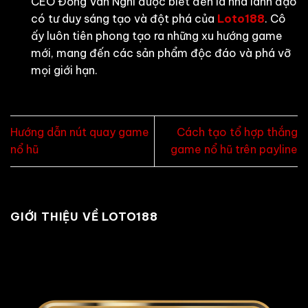
CEO Đồng Vân Nghi được biết đến là nhà lãnh đạo
có tư duy sáng tạo và đột phá của
Loto188
. Cô
ấy luôn tiên phong tạo ra những xu hướng game
mới, mang đến các sản phẩm độc đáo và phá vỡ
mọi giới hạn.
Hướng dẫn nút quay game
Cách tạo tổ hợp thắng
nổ hũ
game nổ hũ trên payline
GIỚI THIỆU VỀ LOTO188