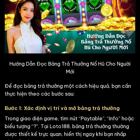
Hướng Dẫn Đọc Bảng Trả Thưởng Nổ Hũ Cho Người
Mới
Để đọc bảng trả thưởng một cách hiệu quả, bạn cần
thực hiện theo các bước sau:
Bước 1: Xác định vị trí và mở bảng trả thưởng
Trong giao diện game, tìm nút “Paytable”, “Info” hoặc
biểu tượng “?”. Tại Loto188, bảng trả thưởng thường
được thiết kế trực quan, hiển thị ngay khi bạn nhấp