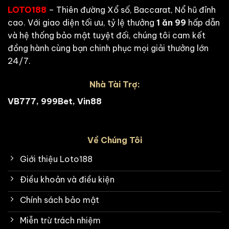
LOTO188
– Thiên đường Xổ số, Baccarat, Nổ hũ đỉnh
cao. Với giao diện tối ưu, tỷ lệ thưởng
1 ăn 99
hấp dẫn
và hệ thống bảo mật tuyệt đối, chúng tôi cam kết
đồng hành cùng bạn chinh phục mọi giải thưởng lớn
24/7.
Nhà Tài Trợ
:
VB777
,
999Bet
,
Vin88
Về Chúng Tôi
Giới thiệu Loto188
Điều khoản và điều kiện
Chính sách bảo mật
Miễn trừ trách nhiệm