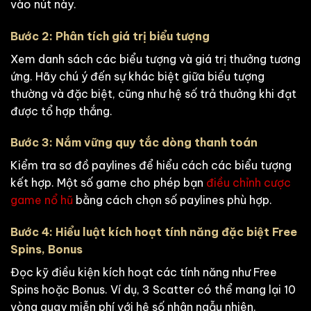
vào nút này.
Bước 2: Phân tích giá trị biểu tượng
Xem danh sách các biểu tượng và giá trị thưởng tương
ứng. Hãy chú ý đến sự khác biệt giữa biểu tượng
thường và đặc biệt, cũng như hệ số trả thưởng khi đạt
được tổ hợp thắng.
Bước 3: Nắm vững quy tắc dòng thanh toán
Kiểm tra sơ đồ paylines để hiểu cách các biểu tượng
kết hợp. Một số game cho phép bạn
điều chỉnh cược
game nổ hũ
bằng cách chọn số paylines phù hợp.
Bước 4: Hiểu luật kích hoạt tính năng đặc biệt Free
Spins, Bonus
Đọc kỹ điều kiện kích hoạt các tính năng như Free
Spins hoặc Bonus. Ví dụ, 3 Scatter có thể mang lại 10
vòng quay miễn phí với hệ số nhân ngẫu nhiên.