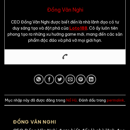
Đồng Vân Nghi
CEO Đồng Vân Nghi được biết đến là nhà lãnh đạo có tư
duy sáng tạo và đột phá của
Loto188
. Cô ấy luôn tiên
phong tạo ra những xu hướng game mới, mang đến các sản
phẩm độc đáo và phá vỡ mọi giới hạn.
Mục nhập này đã được đăng trong
Nổ Hũ
. Đánh dấu trang
permalink
.
ĐỒNG VÂN NGHI