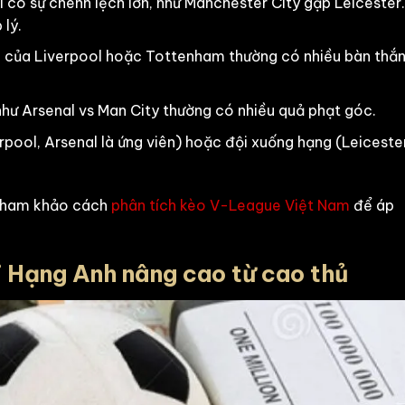
hi có sự chênh lệch lớn, như Manchester City gặp Leicester.
 lý.
n của Liverpool hoặc Tottenham thường có nhiều bàn thắn
như Arsenal vs Man City thường có nhiều quả phạt góc.
erpool, Arsenal là ứng viên) hoặc đội xuống hạng (Leiceste
 tham khảo cách
phân tích kèo V-League Việt Nam
để áp
 Hạng Anh nâng cao từ cao thủ