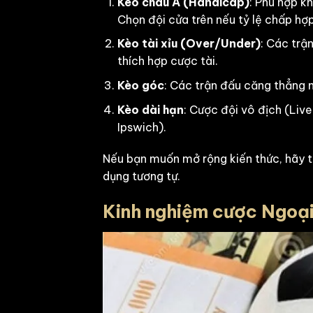
Kèo châu Á (Handicap)
: Phù hợp k
Chọn đội cửa trên nếu tỷ lệ chấp hợp
Kèo tài xỉu (Over/Under)
: Các trậ
thích hợp cược tài.
Kèo góc
: Các trận đấu căng thẳng 
Kèo dài hạn
: Cược đội vô địch (Liv
Ipswich).
Nếu bạn muốn mở rộng kiến thức, hãy
dụng tương tự.
Kinh nghiệm cược Ngoại