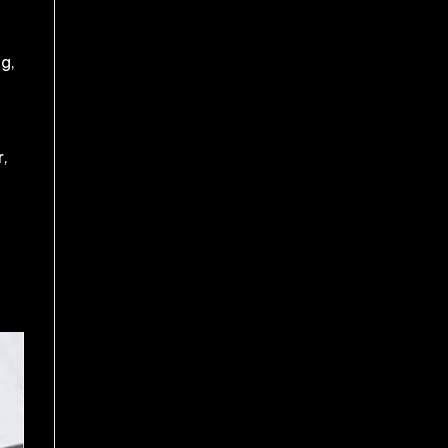
g,
r,