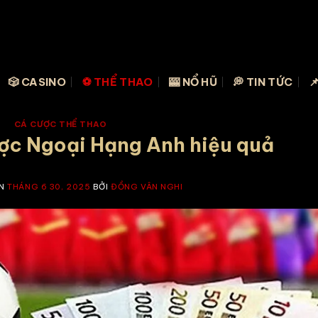
🎲 CASINO
️⚽ THỂ THAO
🎰 NỔ HŨ
💭 TIN TỨC

CÁ CƯỢC THỂ THAO
ợc Ngoại Hạng Anh hiệu quả
ÊN
THÁNG 6 30, 2025
BỞI
ĐỒNG VÂN NGHI