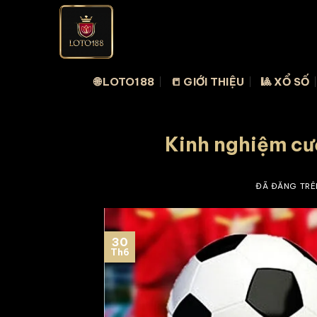
Chuyển
đến
nội
dung
🌐 LOTO188
📒 GIỚI THIỆU
️🎱 XỔ SỐ
Kinh nghiệm cư
ĐÃ ĐĂNG TR
30
Th6