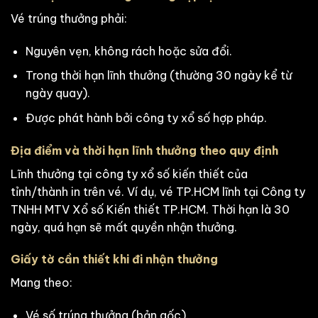
Vé trúng thưởng phải:
Nguyên vẹn, không rách hoặc sửa đổi.
Trong thời hạn lĩnh thưởng (thường 30 ngày kể từ
ngày quay).
Được phát hành bởi công ty xổ số hợp pháp.
Địa điểm và thời hạn lĩnh thưởng theo quy định
Lĩnh thưởng tại công ty xổ số kiến thiết của
tỉnh/thành in trên vé. Ví dụ, vé TP.HCM lĩnh tại Công ty
TNHH MTV Xổ số Kiến thiết TP.HCM. Thời hạn là 30
ngày, quá hạn sẽ mất quyền nhận thưởng.
Giấy tờ cần thiết khi đi nhận thưởng
Mang theo:
Vé số trúng thưởng (bản gốc).