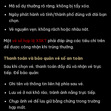
Mã số dự thưởng rõ ràng, không bị tẩy xóa.
Ngày phát hành và tỉnh/thành phố đúng với đài bạn
chọn.
Vé nguyên vẹn, không rách hoặc nhàu nát.
Một
vé số hợp lệ XSKT
phải đáp ứng các tiêu chí trên
để được công nhận khi trúng thưởng.
Thanh toán và bảo quản vé số an toàn
Sau khi chọn vé, thanh toán đầy đủ và nhận vé trực
tiếp. Để bảo quản:
Ghi tên và thông tin liên hệ phía sau vé.
Lưu vé ở nơi khô ráo, tránh ánh nắng trực tiếp.
Chụp ảnh vé để lưu giữ bằng chứng trong trường
hợp mất.