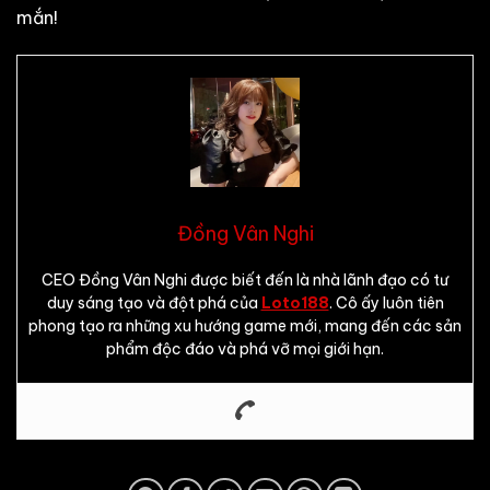
mắn!
Đồng Vân Nghi
CEO Đồng Vân Nghi được biết đến là nhà lãnh đạo có tư
duy sáng tạo và đột phá của
Loto188
. Cô ấy luôn tiên
phong tạo ra những xu hướng game mới, mang đến các sản
phẩm độc đáo và phá vỡ mọi giới hạn.