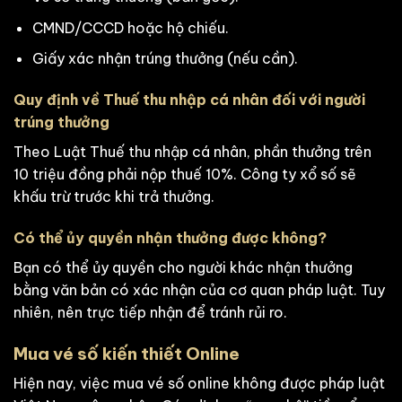
CMND/CCCD hoặc hộ chiếu.
Giấy xác nhận trúng thưởng (nếu cần).
Quy định về Thuế thu nhập cá nhân đối với người
trúng thưởng
Theo Luật Thuế thu nhập cá nhân, phần thưởng trên
10 triệu đồng phải nộp thuế 10%. Công ty xổ số sẽ
khấu trừ trước khi trả thưởng.
Có thể ủy quyền nhận thưởng được không?
Bạn có thể ủy quyền cho người khác nhận thưởng
bằng văn bản có xác nhận của cơ quan pháp luật. Tuy
nhiên, nên trực tiếp nhận để tránh rủi ro.
Mua vé số kiến thiết Online
Hiện nay, việc mua vé số online không được pháp luật