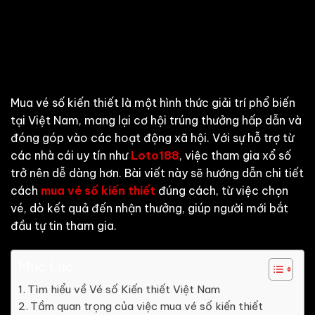
Mua vé số kiến thiết là một hình thức giải trí phổ biến
tại Việt Nam, mang lại cơ hội trúng thưởng hấp dẫn và
đóng góp vào các hoạt động xã hội. Với sự hỗ trợ từ
các nhà cái uy tín như
Loto188
, việc tham gia xổ số
trở nên dễ dàng hơn. Bài viết này sẽ hướng dẫn chi tiết
cách
mua vé số kiến thiết
đúng cách, từ việc chọn
vé, dò kết quả đến nhận thưởng, giúp người mới bắt
đầu tự tin tham gia.
Mục Lục
Tìm hiểu về Vé số Kiến thiết Việt Nam
Tầm quan trọng của việc mua vé số kiến thiết