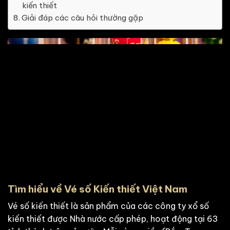
kiến thiết
Giải đáp các câu hỏi thường gặp
Tìm hiểu về Vé số Kiến thiết Việt Nam
Vé số kiến thiết là sản phẩm của các công ty xổ số
kiến thiết được Nhà nước cấp phép, hoạt động tại 63