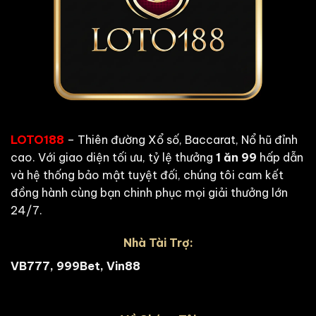
LOTO188
– Thiên đường Xổ số, Baccarat, Nổ hũ đỉnh
cao. Với giao diện tối ưu, tỷ lệ thưởng
1 ăn 99
hấp dẫn
và hệ thống bảo mật tuyệt đối, chúng tôi cam kết
đồng hành cùng bạn chinh phục mọi giải thưởng lớn
24/7.
Nhà Tài Trợ
:
VB777
,
999Bet
,
Vin88