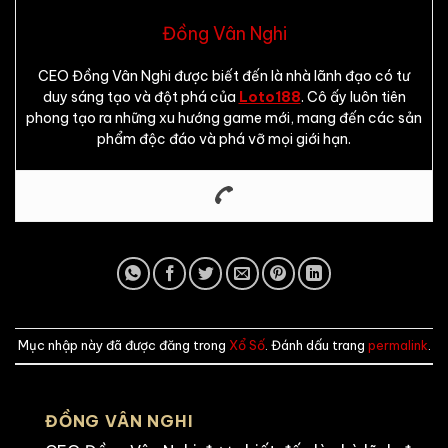
Đồng Vân Nghi
CEO Đồng Vân Nghi được biết đến là nhà lãnh đạo có tư
duy sáng tạo và đột phá của
Loto188
. Cô ấy luôn tiên
phong tạo ra những xu hướng game mới, mang đến các sản
phẩm độc đáo và phá vỡ mọi giới hạn.
Mục nhập này đã được đăng trong
Xổ Số
. Đánh dấu trang
permalink
.
ĐỒNG VÂN NGHI