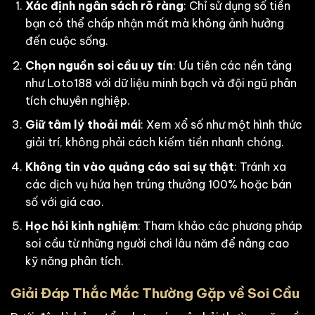
Xác định ngân sách rõ ràng
: Chỉ sử dụng số tiền
bạn có thể chấp nhận mất mà không ảnh hưởng
đến cuộc sống.
Chọn nguồn soi cầu uy tín
: Ưu tiên các nền tảng
như Loto188 với dữ liệu minh bạch và đội ngũ phân
tích chuyên nghiệp.
Giữ tâm lý thoải mái
: Xem xổ số như một hình thức
giải trí, không phải cách kiếm tiền nhanh chóng.
Không tin vào quảng cáo sai sự thật
: Tránh xa
các dịch vụ hứa hẹn trúng thưởng 100% hoặc bán
số với giá cao.
Học hỏi kinh nghiệm
: Tham khảo các phương pháp
soi cầu từ những người chơi lâu năm để nâng cao
kỹ năng phân tích.
Giải Đáp Thắc Mắc Thường Gặp về Soi Cầu