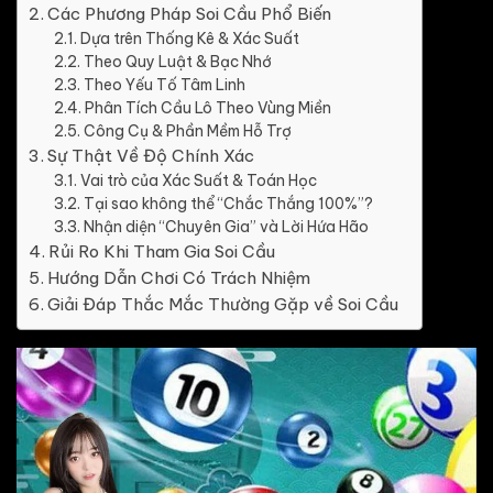
Các Phương Pháp Soi Cầu Phổ Biến
Dựa trên Thống Kê & Xác Suất
Theo Quy Luật & Bạc Nhớ
Theo Yếu Tố Tâm Linh
Phân Tích Cầu Lô Theo Vùng Miền
Công Cụ & Phần Mềm Hỗ Trợ
Sự Thật Về Độ Chính Xác
Vai trò của Xác Suất & Toán Học
Tại sao không thể “Chắc Thắng 100%”?
Nhận diện “Chuyên Gia” và Lời Hứa Hão
Rủi Ro Khi Tham Gia Soi Cầu
Hướng Dẫn Chơi Có Trách Nhiệm
Giải Đáp Thắc Mắc Thường Gặp về Soi Cầu