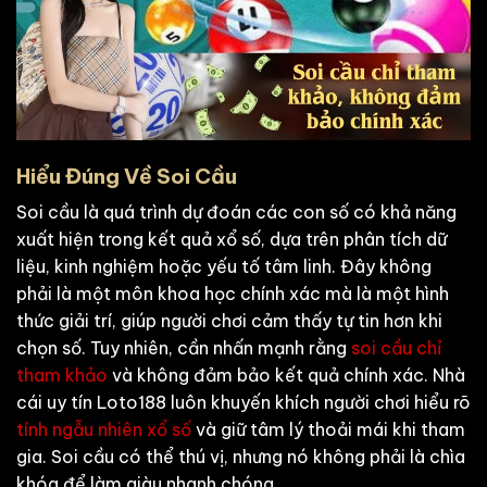
Hiểu Đúng Về Soi Cầu
Soi cầu là quá trình dự đoán các con số có khả năng
xuất hiện trong kết quả xổ số, dựa trên phân tích dữ
liệu, kinh nghiệm hoặc yếu tố tâm linh. Đây không
phải là một môn khoa học chính xác mà là một hình
thức giải trí, giúp người chơi cảm thấy tự tin hơn khi
chọn số. Tuy nhiên, cần nhấn mạnh rằng
soi cầu chỉ
tham khảo
và không đảm bảo kết quả chính xác. Nhà
cái uy tín Loto188 luôn khuyến khích người chơi hiểu rõ
tính ngẫu nhiên xổ số
và giữ tâm lý thoải mái khi tham
gia. Soi cầu có thể thú vị, nhưng nó không phải là chìa
khóa để làm giàu nhanh chóng.