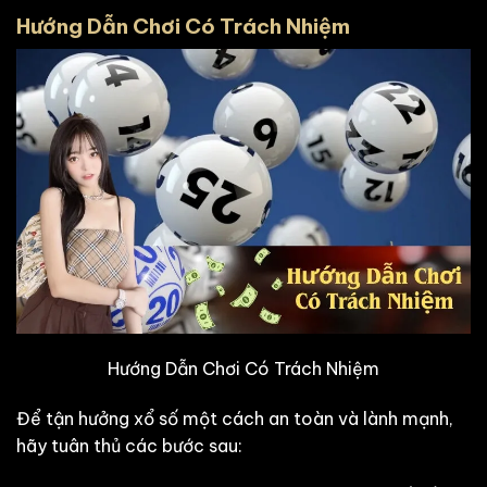
Hướng Dẫn Chơi Có Trách Nhiệm
Hướng Dẫn Chơi Có Trách Nhiệm
Để tận hưởng xổ số một cách an toàn và lành mạnh,
hãy tuân thủ các bước sau: