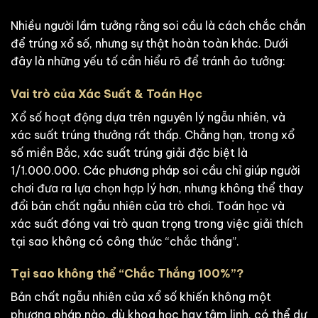
Nhiều người lầm tưởng rằng soi cầu là cách chắc chắn
để trúng xổ số, nhưng sự thật hoàn toàn khác. Dưới
đây là những yếu tố cần hiểu rõ để tránh ảo tưởng:
Vai trò của Xác Suất & Toán Học
Xổ số hoạt động dựa trên nguyên lý ngẫu nhiên, và
xác suất trúng thưởng rất thấp. Chẳng hạn, trong xổ
số miền Bắc, xác suất trúng giải đặc biệt là
1/1.000.000. Các phương pháp soi cầu chỉ giúp người
chơi đưa ra lựa chọn hợp lý hơn, nhưng không thể thay
đổi bản chất ngẫu nhiên của trò chơi. Toán học và
xác suất đóng vai trò quan trọng trong việc giải thích
tại sao không có công thức “chắc thắng”.
Tại sao không thể “Chắc Thắng 100%”?
Bản chất ngẫu nhiên của xổ số khiến không một
phương pháp nào, dù khoa học hay tâm linh, có thể dự