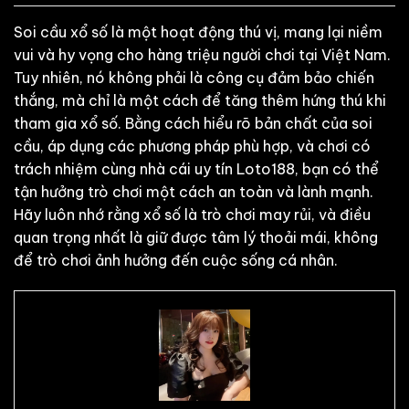
Soi cầu xổ số là một hoạt động thú vị, mang lại niềm
vui và hy vọng cho hàng triệu người chơi tại Việt Nam.
Tuy nhiên, nó không phải là công cụ đảm bảo chiến
thắng, mà chỉ là một cách để tăng thêm hứng thú khi
tham gia xổ số. Bằng cách hiểu rõ bản chất của soi
cầu, áp dụng các phương pháp phù hợp, và chơi có
trách nhiệm cùng nhà cái uy tín Loto188, bạn có thể
tận hưởng trò chơi một cách an toàn và lành mạnh.
Hãy luôn nhớ rằng xổ số là trò chơi may rủi, và điều
quan trọng nhất là giữ được tâm lý thoải mái, không
để trò chơi ảnh hưởng đến cuộc sống cá nhân.