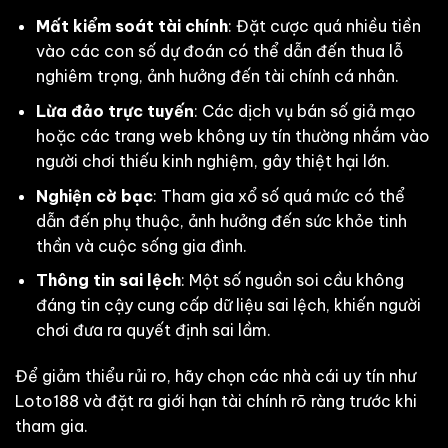
Mất kiểm soát tài chính
: Đặt cược quá nhiều tiền
vào các con số dự đoán có thể dẫn đến thua lỗ
nghiêm trọng, ảnh hưởng đến tài chính cá nhân.
Lừa đảo trực tuyến
: Các dịch vụ bán số giả mạo
hoặc các trang web không uy tín thường nhắm vào
người chơi thiếu kinh nghiệm, gây thiệt hại lớn.
Nghiện cờ bạc
: Tham gia xổ số quá mức có thể
dẫn đến phụ thuộc, ảnh hưởng đến sức khỏe tinh
thần và cuộc sống gia đình.
Thông tin sai lệch
: Một số nguồn soi cầu không
đáng tin cậy cung cấp dữ liệu sai lệch, khiến người
chơi đưa ra quyết định sai lầm.
Để giảm thiểu rủi ro, hãy chọn các nhà cái uy tín như
Loto188 và đặt ra giới hạn tài chính rõ ràng trước khi
tham gia.