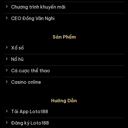
Chương trình khuyến mãi
CEO Đồng Vân Nghi
Sản Phẩm
Xổ số
Nổ hũ
Cá cược thể thao
Casino online
Hướng Dẫn
Tải App Loto188
Đăng ký Loto188