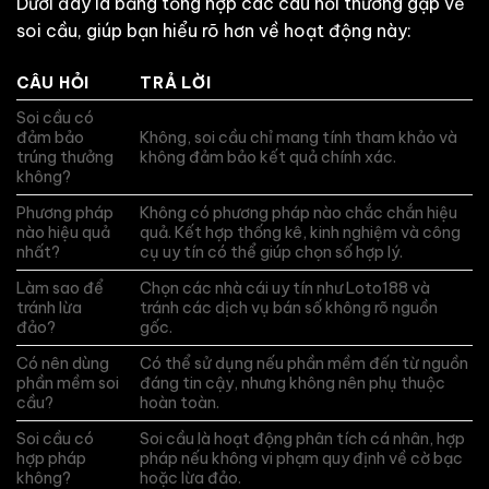
Dưới đây là bảng tổng hợp các câu hỏi thường gặp về
soi cầu, giúp bạn hiểu rõ hơn về hoạt động này:
CÂU HỎI
TRẢ LỜI
Soi cầu có
đảm bảo
Không, soi cầu chỉ mang tính tham khảo và
trúng thưởng
không đảm bảo kết quả chính xác.
không?
Phương pháp
Không có phương pháp nào chắc chắn hiệu
nào hiệu quả
quả. Kết hợp thống kê, kinh nghiệm và công
nhất?
cụ uy tín có thể giúp chọn số hợp lý.
Làm sao để
Chọn các nhà cái uy tín như Loto188 và
tránh lừa
tránh các dịch vụ bán số không rõ nguồn
đảo?
gốc.
Có nên dùng
Có thể sử dụng nếu phần mềm đến từ nguồn
phần mềm soi
đáng tin cậy, nhưng không nên phụ thuộc
cầu?
hoàn toàn.
Soi cầu có
Soi cầu là hoạt động phân tích cá nhân, hợp
hợp pháp
pháp nếu không vi phạm quy định về cờ bạc
không?
hoặc lừa đảo.