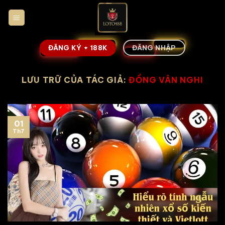
Chuyển
đến
nội
dung
ĐĂNG KÝ + 188K
ĐĂNG NHẬP
LƯU TRỮ CỦA TÁC GIẢ:
ĐỒNG VÂN NGHI
01
Th7