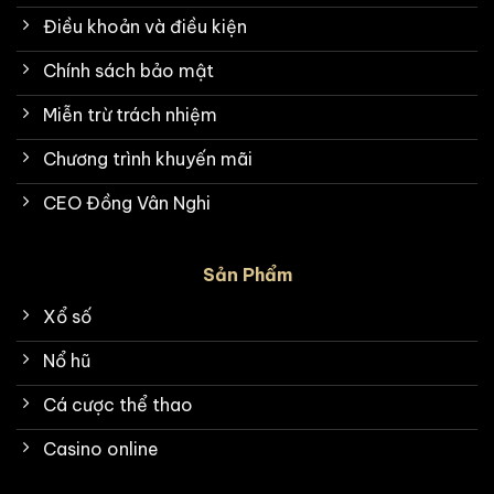
Điều khoản và điều kiện
Chính sách bảo mật
Miễn trừ trách nhiệm
Chương trình khuyến mãi
CEO Đồng Vân Nghi
Sản Phẩm
Xổ số
Nổ hũ
Cá cược thể thao
Casino online