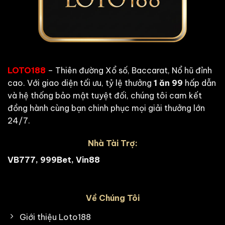
LOTO188
– Thiên đường Xổ số, Baccarat, Nổ hũ đỉnh
cao. Với giao diện tối ưu, tỷ lệ thưởng
1 ăn 99
hấp dẫn
và hệ thống bảo mật tuyệt đối, chúng tôi cam kết
đồng hành cùng bạn chinh phục mọi giải thưởng lớn
24/7.
Nhà Tài Trợ
:
VB777
,
999Bet
,
Vin88
Về Chúng Tôi
Giới thiệu Loto188