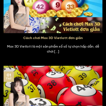
Cách chơi Max 3D Vietlott đơn giản
Max 3D Vietlott là một sản phẩm xổ số tự chọn hấp dẫn, dễ
chơi [...]
01
Th7