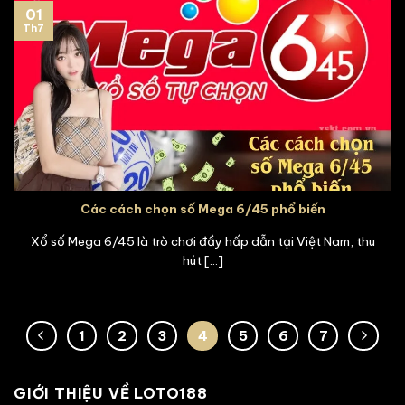
01
Th7
Các cách chọn số Mega 6/45 phổ biến
Xổ số Mega 6/45 là trò chơi đầy hấp dẫn tại Việt Nam, thu
hút [...]
1
2
3
4
5
6
7
GIỚI THIỆU VỀ LOTO188