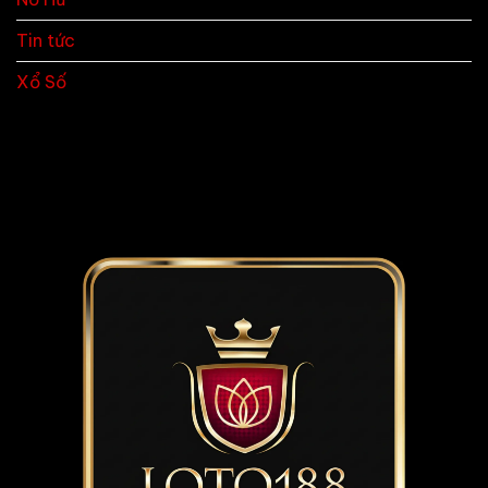
Tin tức
Xổ Số