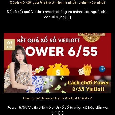
Cách dò kết quả Vietlott nhanh nhất, chính xác nhất
Để dò kết quả Vietlott nhanh chóng và chính xác, người chơi
cần sử dụng [...]
01
Th7
Cách chơi Power 6/55 Vietlott từ A-Z
Power 6/55 Vietlott là trò chơi xổ số tự chọn số hấp dẫn với
giải [...]