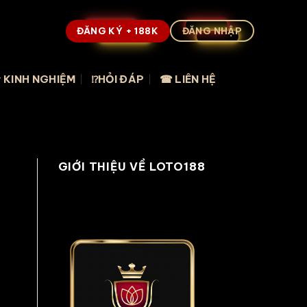
ĐĂNG KÝ + 188K
ĐĂNG NHẬP
 KINH NGHIỆM
⁉️HỎI ĐÁP
☎ LIÊN HỆ
GIỚI THIỆU VỀ LOTO188