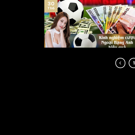
30
Th6
1