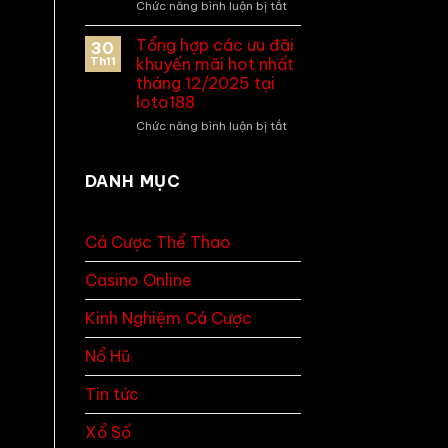
Chức năng bình luận bị tắt
ở
Giáng
Cao
Phân
Sinh
tích
tại
Tổng hợp các ưu đãi
30
chiến
Loto188
Th11
khuyến mãi hot nhất
thuật
tháng 12/2025 tại
trận
loto188
Chung
kết
Chức năng bình luận bị tắt
ở
SEA
Tổng
Games
hợp
các
DANH MỤC
ưu
đãi
khuyến
Cá Cược Thể Thao
mãi
hot
Casino Online
nhất
tháng
12/2025
Kinh Nghiệm Cá Cược
tại
loto188
Nổ Hũ
Tin tức
Xổ Số