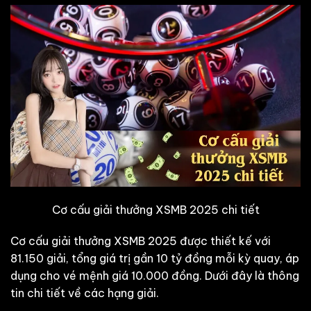
Cơ cấu giải thưởng XSMB 2025 chi tiết
Cơ cấu giải thưởng XSMB 2025 được thiết kế với
81.150 giải, tổng giá trị gần 10 tỷ đồng mỗi kỳ quay, áp
dụng cho vé mệnh giá 10.000 đồng. Dưới đây là thông
tin chi tiết về các hạng giải.