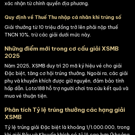
xác nhận từ chính quyền địa phương.
Quy định về Thuế Thu nhập cá nhân khi trúng số
Giải thưởng từ 10 triệu đồng trở lên phải nộp thuế
TNCN 10%, trừ các giải dưới mức này.
Những điểm mới trong cơ cấu giải XSMB
2025
Năm 2025, XSMB duy trì 20 mã ký hiệu vé cho giải
Đặc biệt, tăng cơ hội trúng thưởng. Ngoài ra, các giải
phụ và khuyến khích được giữ nguyên, đảm bảo tính
hấp dẫn. Loto188 hỗ trợ người chơi tra cứu kết quả và
mua vé thuận tiện.
Phân tích Tỷ lệ trúng thưởng các hạng giải
XSMB
Tỷ lệ trúng giải Đặc biệt là khoảng 1/1.000.000, trong
khi giải Bảy và Khuyến khích có tỷ lệ cao hơn (khoảng