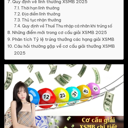
Quy định về lĩnh thưởng XSMB 2025
Thời hạn lĩnh thưởng
Địa điểm lĩnh thưởng
Thủ tục nhận thưởng
Quy định về Thuế Thu nhập cá nhân khi trúng số
Những điểm mới trong cơ cấu giải XSMB 2025
Phân tích Tỷ lệ trúng thưởng các hạng giải XSMB
Câu hỏi thường gặp về cơ cấu giải thưởng XSMB
2025