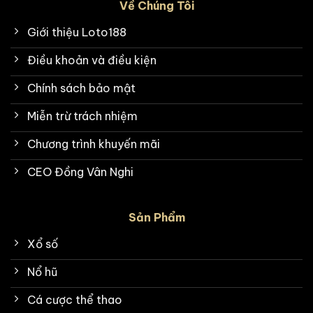
Về Chúng Tôi
Giới thiệu Loto188
Điều khoản và điều kiện
Chính sách bảo mật
Miễn trừ trách nhiệm
Chương trình khuyến mãi
CEO Đồng Vân Nghi
Sản Phẩm
Xổ số
Nổ hũ
Cá cược thể thao