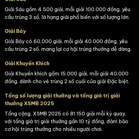
Giải Sáu gồm 4.500 giải, mỗi giải 100.000 đồng, yêu
cầu trùng 3 số, là hạng giải phổ biến với số lượng lớn.
Giải Bảy
Giải Bảy có 60.000 giải, mỗi giải 40.000 đồng, yêu
cầu trùng 2 số, mang lại cơ hội trúng thưởng dễ dàng.
Giải Khuyến Khích
Giải Khuyến khích gồm 15.000 giải, mỗi giải 40.000
đồng, dành cho vé trùng 2 số cuối của giải Đặc biệt.
Tổng số lượng giải thưởng và tổng giá trị giải
thưởng XSMB 2025
Tổng cộng, XSMB 2025 có 81.150 giải mỗi kỳ quay,
với tổng giá trị giải thưởng gần 10 tỷ đồng, đảm bảo
cơ hội trúng thưởng cho nhiều người chơi.