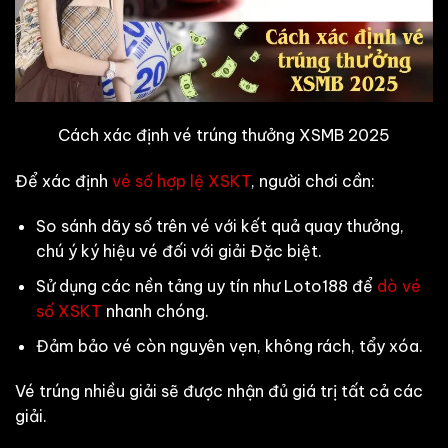
Cách xác định vé trúng thưởng XSMB 2025
Để xác định
vé số hợp lệ XSKT
, người chơi cần:
So sánh dãy số trên vé với kết quả quay thưởng,
chú ý ký hiệu vé đối với giải Đặc biệt.
Sử dụng các nền tảng uy tín như Loto188 để
dò vé
số XSKT
nhanh chóng.
Đảm bảo vé còn nguyên vẹn, không rách, tẩy xóa.
Vé trúng nhiều giải sẽ được nhận đủ giá trị tất cả các
giải.