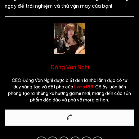
ngay để trải nghiệm và thử vận may của bạn!
Đồng Vân Nghi
CEO Đồng Vân Nghi được biết đến là nhà lãnh đạo có tư
duy sáng tạo và đột phá của
Loto188
. Cô ấy luôn tiên
phong tạo ra những xu hướng game mới, mang đến các sản
phẩm độc đáo và phá vỡ mọi giới hạn.