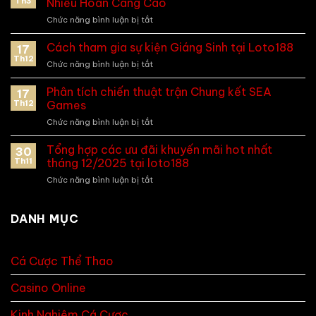
Th3
Nhiều Hoàn Càng Cao
4:
Chức năng bình luận bị tắt
ở
Loto188
Hoàn
Tặng
Trả
Cách tham gia sự kiện Giáng Sinh tại Loto188
Code
17
Tháng
88K
Th12
Chức năng bình luận bị tắt
ở
3
Cho
Cách
Loto188:
Hội
tham
Phân tích chiến thuật trận Chung kết SEA
17
Chốt
Viên
gia
Th12
Games
Số
Mới
sự
Càng
Chức năng bình luận bị tắt
ở
kiện
Nhiều
Phân
Giáng
Hoàn
tích
Tổng hợp các ưu đãi khuyến mãi hot nhất
Sinh
30
Càng
chiến
tại
Th11
tháng 12/2025 tại loto188
Cao
thuật
Loto188
Chức năng bình luận bị tắt
ở
trận
Tổng
Chung
hợp
kết
các
DANH MỤC
SEA
ưu
Games
đãi
khuyến
Cá Cược Thể Thao
mãi
hot
Casino Online
nhất
tháng
12/2025
Kinh Nghiệm Cá Cược