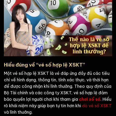
Hiểu đúng về “vé số hợp lệ XSKT”
Một vé số hợp lệ XSKT là vé đáp ứng đầy đủ các tiêu
chí về hình dạng, thông tin, tính xác thực, và thời hạn
để được công nhận khi lĩnh thưởng. Theo quy định của
Bộ Tài chính và các công ty XSKT, vé số hợp lệ đảm
bảo quyền lợi người chơi khi tham gia
chơi xổ số
. Hiểu
rõ khái niệm này giúp bạn tự tin hơn khi
dò vé số XSKT
và lĩnh thưởng.