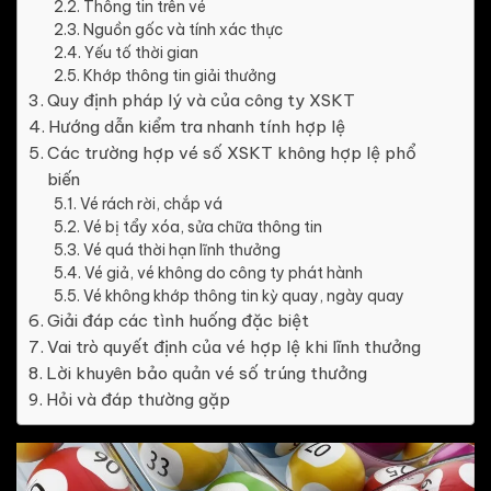
Thông tin trên vé
Nguồn gốc và tính xác thực
Yếu tố thời gian
Khớp thông tin giải thưởng
Quy định pháp lý và của công ty XSKT
Hướng dẫn kiểm tra nhanh tính hợp lệ
Các trường hợp vé số XSKT không hợp lệ phổ
biến
Vé rách rời, chắp vá
Vé bị tẩy xóa, sửa chữa thông tin
Vé quá thời hạn lĩnh thưởng
Vé giả, vé không do công ty phát hành
Vé không khớp thông tin kỳ quay, ngày quay
Giải đáp các tình huống đặc biệt
Vai trò quyết định của vé hợp lệ khi lĩnh thưởng
Lời khuyên bảo quản vé số trúng thưởng
Hỏi và đáp thường gặp