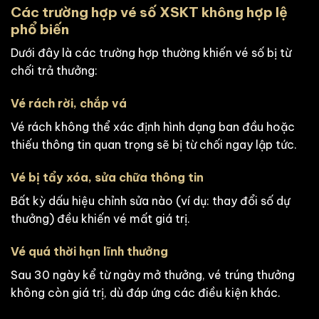
Các trường hợp vé số XSKT không hợp lệ
phổ biến
Dưới đây là các trường hợp thường khiến vé số bị từ
chối trả thưởng:
Vé rách rời, chắp vá
Vé rách không thể xác định hình dạng ban đầu hoặc
thiếu thông tin quan trọng sẽ bị từ chối ngay lập tức.
Vé bị tẩy xóa, sửa chữa thông tin
Bất kỳ dấu hiệu chỉnh sửa nào (ví dụ: thay đổi số dự
thưởng) đều khiến vé mất giá trị.
Vé quá thời hạn lĩnh thưởng
Sau 30 ngày kể từ ngày mở thưởng, vé trúng thưởng
không còn giá trị, dù đáp ứng các điều kiện khác.