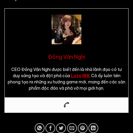
Đồng Vân Nghi
CEO Đồng Vân Nghi được biết đến là nhà lãnh đạo có tư
duy sáng tạo và đột phá của
Loto188
. Cô ấy luôn tiên
phong tạo ra những xu hướng game mới, mang đến các sản
phẩm độc đáo và phá vỡ mọi giới hạn.