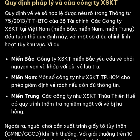
Quy định pháp lý và của công ty XSKT
Quy định về vé số hợp lệ được nêu rõ trong Thông tư
75/2013/TT-BTC của Bộ Tài chính. Các Công ty
XSKT tại Việt Nam (miền Bắc, miền Nam, miền Trung)
đều tuân thủ quy định này, với một số điều chỉnh linh
hoạt tùy khu vực. Ví dụ:
Miền Bắc
: Công ty XSKT miền Bắc yêu cầu vé phải
nguyên vẹn và khớp với cùi vé lưu trữ.
Miền Nam
: Một số công ty như XSKT TP.HCM cho
phép giám định vé rách nếu còn đủ thông tin.
Miền Trung
: Các công ty như XSKT Thừa Thiên Huế
có quy trình thẩm tra nghiêm ngặt với vé bị hư
hỏng.
Ngoài ra, người chơi cần xuất trình giấy tờ tùy thân
(CMND/CCCD) khi lĩnh thưởng. Với giải thưởng trên 10