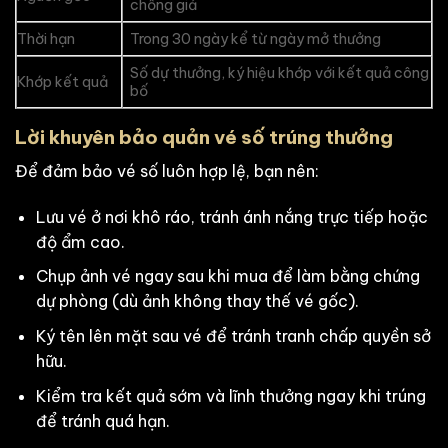
chống giả
Thời hạn
Trong 30 ngày kể từ ngày mở thưởng
Số dự thưởng, ký hiệu khớp với kết quả công
Khớp kết quả
bố
Lời khuyên bảo quản vé số trúng thưởng
Để đảm bảo vé số luôn hợp lệ, bạn nên:
Lưu vé ở nơi khô ráo, tránh ánh nắng trực tiếp hoặc
độ ẩm cao.
Chụp ảnh vé ngay sau khi mua để làm bằng chứng
dự phòng (dù ảnh không thay thế vé gốc).
Ký tên lên mặt sau vé để tránh tranh chấp quyền sở
hữu.
Kiểm tra kết quả sớm và lĩnh thưởng ngay khi trúng
để tránh quá hạn.