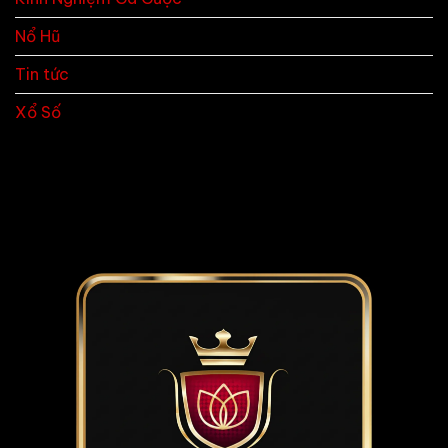
tại
loto188
Nổ Hũ
Tin tức
Xổ Số