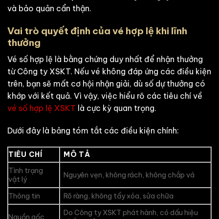
và bảo quản cẩn thận.
Vai trò quyết định của vé hợp lệ khi lĩnh
thưởng
Vé số hợp lệ là bằng chứng duy nhất để nhận thưởng
từ Công ty XSKT. Nếu vé không đáp ứng các điều kiện
trên, bạn sẽ mất cơ hội nhận giải, dù số dự thưởng có
khớp với kết quả. Vì vậy, việc hiểu rõ các tiêu chí về
vé số hợp lệ XSKT
là cực kỳ quan trọng.
Dưới đây là bảng tóm tắt các điều kiện chính:
TIÊU CHÍ
MÔ TẢ
Tình trạng
Nguyên vẹn, không rách, không chắp vá
vật lý
Thông tin
Rõ ràng, không tẩy xóa, sửa chữa
Do Công ty XSKT phát hành, có dấu hiệu
Nguồn gốc