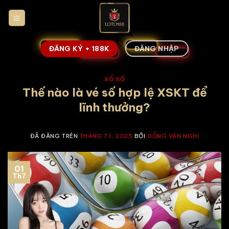
Chuyển
đến
nội
dung
ĐĂNG KÝ + 188K
ĐĂNG NHẬP
XỔ SỐ
Thế nào là vé số hợp lệ XSKT để
lĩnh thưởng?
ĐÃ ĐĂNG TRÊN
THÁNG 7 1, 2025
BỞI
ĐỒNG VÂN NGHI
01
Th7