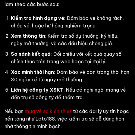
làm theo các bước sau:
Kiểm tra hình dạng vé
: Đảm bảo vé không rách,
chắp vá, hoặc hư hỏng nghiêm trọng.
Xem thông tin
: Kiểm tra số dự thưởng, ký hiệu,
ngày mở thưởng, và các dấu hiệu chống giả.
So sánh kết quả
: Đối chiếu với kết quả quay số
chính thức trên trang web hoặc tại đại lý.
Xác minh thời hạn
: Đảm bảo vé còn trong thời hạn
30 ngày kể từ ngày mở thưởng.
Liên hệ công ty XSKT
: Nếu có nghi ngờ, mang vé
đến trụ sở công ty để thẩm tra.
Nếu bạn
mua vé số kiến thiết
từ các đại lý uy tín hoặc
nền tảng như Loto188, việc kiểm tra sẽ dễ dàng hơn
nhờ thông tin minh bạch.